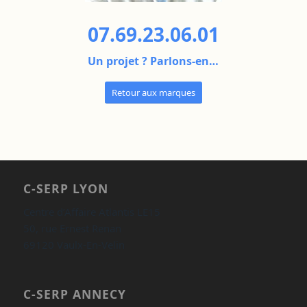
07.69.23.06.01
Un projet ? Parlons-en…
Retour aux marques
C-SERP LYON
Centre d’Affaire Atlantis LE15
50, rue Ernest Renan
69120 Vaulx-En-Velin
C-SERP ANNECY